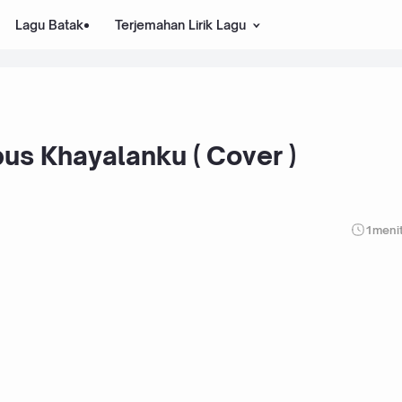
Lagu Batak
Terjemahan Lirik Lagu
bus Khayalanku ( Cover )
1
meni