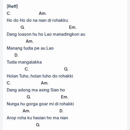
[Reff]
C
.
Am
.
Ho do Ho do na nian di rohakku
G
.
Em
.
Dang loason hu ho Lao manadingkon au
Am
.
Manang tudia pe au Lao
D
.
Tudia mangalakka
C
.
G
.
Holan Tuho, holan tuho do rohakki
C
.
Am
.
Dang adong ma asing Sian ho
G
.
Em
.
Nunga hu gorga goar mi di rohakki
Am
.
D
.
Arop roha ku hasian ho ma nian
G
.