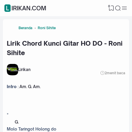
0
LIRIKAN.COM
Beranda
Roni Sihite
Lirik Chord Kunci Gitar HO DO - Roni
Sihite
Lirikan
2
menit baca
Intro
:
Am
.
G
.
Am
.
*
G
.
Molo Taringot Holong do