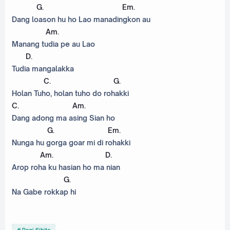
G
.
Em
.
Dang loason hu ho Lao manadingkon au
Am
.
Manang tudia pe au Lao
D
.
Tudia mangalakka
C
.
G
.
Holan Tuho, holan tuho do rohakki
C
.
Am
.
Dang adong ma asing Sian ho
G
.
Em
.
Nunga hu gorga goar mi di rohakki
Am
.
D
.
Arop roha ku hasian ho ma nian
G
.
Na Gabe rokkap hi
Roni Sihite