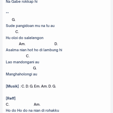
Na Gabe rokkap hi
**
G
.
Sude pangidoan mu na tu au
C
.
Hu oloi do salelengon
Am
.
D
.
Asalma nian hot ho di lambung hi
C
.
Lao mandongani au
G
.
Manghaholongi au
[Musik]
:
C
.
D
.
G
.
Em
.
Am
.
D
.
G
.
[Reff]
C
.
Am
.
Ho do Ho do na nian di rohakku