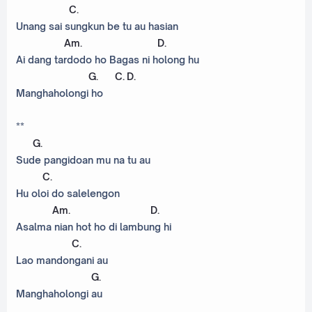
C
.
Unang sai sungkun be tu au hasian
Am
.
D
.
Ai dang tardodo ho Bagas ni holong hu
G
.
C
.
D
.
Manghaholongi ho
**
G
.
Sude pangidoan mu na tu au
C
.
Hu oloi do salelengon
Am
.
D
.
Asalma nian hot ho di lambung hi
C
.
Lao mandongani au
G
.
Manghaholongi au