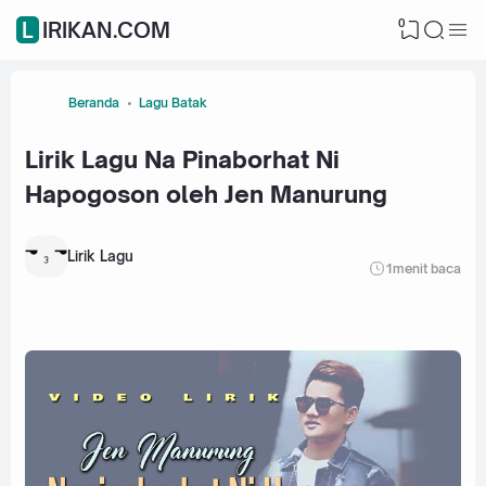
0
LIRIKAN.COM
Beranda
Lagu Batak
Lirik Lagu Na Pinaborhat Ni
Hapogoson oleh Jen Manurung
Lirik Lagu
1
menit baca