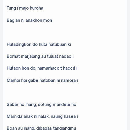
Tung i majo huroha
Bagian ni anakhon mon
Hutadingkon do huta hatubuan ki
Borhat marjalang au tuluat nadao i
Hutaon hon do, namarhaccit haccit i
Marhoi hoi gabe hatoban ni namora i
Sabar ho inang, sotung mandele ho
Marnida anak ni halak, naung hasea i
Boan au inang, dibagas tangiangmu