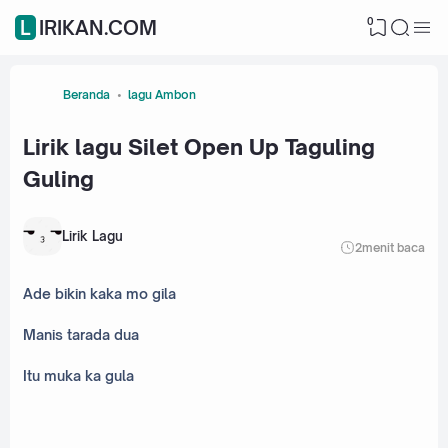
0
LIRIKAN.COM
Beranda
lagu Ambon
Lirik lagu Silet Open Up Taguling
Guling
Lirik Lagu
2
menit baca
Ade bikin kaka mo gila
Manis tarada dua
Itu muka ka gula