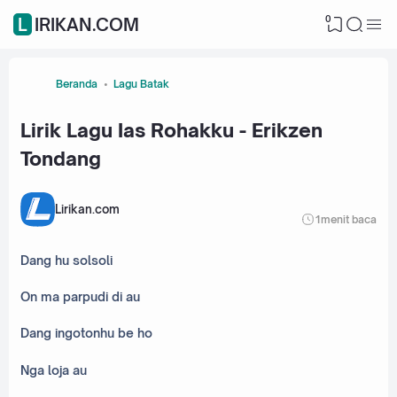
0
LIRIKAN.COM
Beranda
Lagu Batak
Lirik Lagu Ias Rohakku - Erikzen
Tondang
Lirikan.com
1
menit baca
Dang hu solsoli
On ma parpudi di au
Dang ingotonhu be ho
Nga loja au