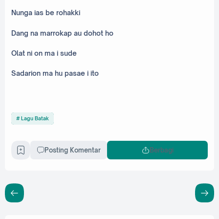
Nunga ias be rohakki
Dang na marrokap au dohot ho
Olat ni on ma i sude
Sadarion ma hu pasae i ito
Lagu Batak
Posting Komentar
Berbagi