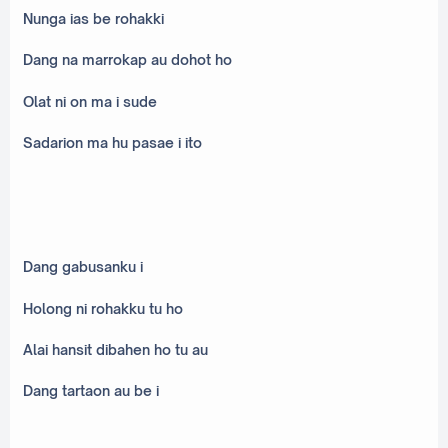
Nunga ias be rohakki
Dang na marrokap au dohot ho
Olat ni on ma i sude
Sadarion ma hu pasae i ito
Dang gabusanku i
Holong ni rohakku tu ho
Alai hansit dibahen ho tu au
Dang tartaon au be i