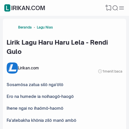
0
LIRIKAN.COM
Beranda
Lagu Nias
Lirik Lagu Haru Haru Lela - Rendi
Gulo
Lirikan.com
1
menit baca
Sosamösa zatua silö nga'ötö
Ero na humede ia noihaogö-haogö
Ihene ngai no ihaömö-haomö
Fa'atebakha khönia zilö manö ambö