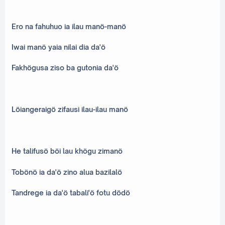
Ero na fahuhuo ia ilau manö-manö
Iwai manö yaia nilai dia da'ö
Fakhögusa ziso ba gutonia da'ö
Löiangeraigö zifausi ilau-ilau manö
He talifusö böi lau khögu zimanö
Tobönö ia da'ö zino alua bazilalö
Tandrege ia da'ö tabali'ö fotu dödö