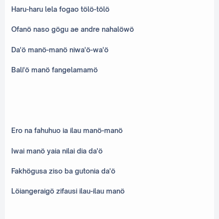
Haru-haru lela fogao tölö-tölö
Ofanö naso gögu ae andre nahalöwö
Da'ö manö-manö niwa'ö-wa'ö
Bali'ö manö fangelamamö
Ero na fahuhuo ia ilau manö-manö
Iwai manö yaia nilai dia da'ö
Fakhögusa ziso ba gutonia da'ö
Löiangeraigö zifausi ilau-ilau manö