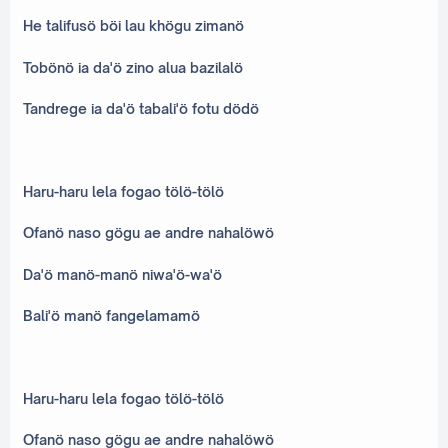
He talifusö böi lau khögu zimanö
Tobönö ia da'ö zino alua bazilalö
Tandrege ia da'ö tabali'ö fotu dödö
Haru-haru lela fogao tölö-tölö
Ofanö naso gögu ae andre nahalöwö
Da'ö manö-manö niwa'ö-wa'ö
Bali'ö manö fangelamamö
Haru-haru lela fogao tölö-tölö
Ofanö naso gögu ae andre nahalöwö