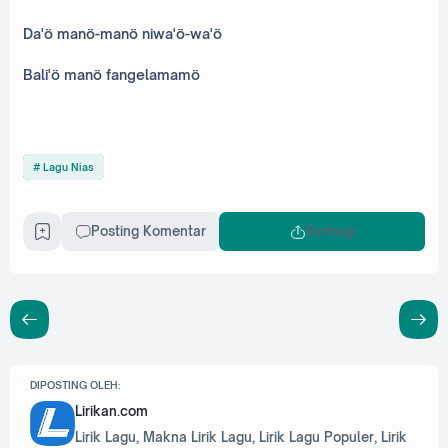
Da'ö manö-manö niwa'ö-wa'ö
Bali'ö manö fangelamamö
Lagu Nias
Posting Komentar
Berbagi
DIPOSTING OLEH:
Lirikan.com
Lirik Lagu, Makna Lirik Lagu, Lirik Lagu Populer, Lirik