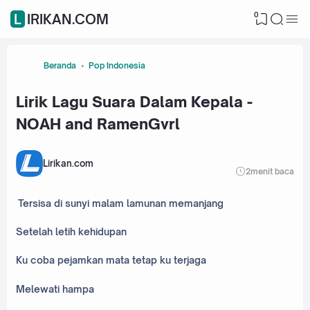
0
LIRIKAN.COM
Beranda
Pop Indonesia
Lirik Lagu Suara Dalam Kepala -
NOAH and RamenGvrl
Lirikan.com
2
menit baca
Tersisa di sunyi malam lamunan memanjang
Setelah letih kehidupan
Ku coba pejamkan mata tetap ku terjaga
Melewati hampa