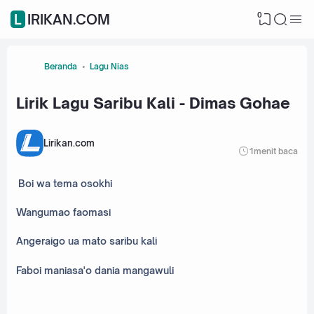
0
LIRIKAN.COM
Beranda
Lagu Nias
Lirik Lagu Saribu Kali - Dimas Gohae
Lirikan.com
1
menit baca
Boi wa tema osokhi
Wangumao faomasi
Angeraigo ua mato saribu kali
Faboi maniasa'o dania mangawuli