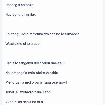
Hasangifi he nakhi
Nau sendra harajaki
Balazogu sero ma'okho wa'oriri no lo famaedo
Wa'afokho sino urasoi
Hadia lo fangandrauli dodou dania furi
Na lomanga'o nalo ofake zi sakhi
Mendrua na moi'o banahiagu ose gowi
Tebai lali wemoro nailau angi
Akao'o khi dania ba oriri