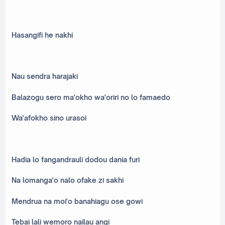
Hasangifi he nakhi
Nau sendra harajaki
Balazogu sero ma'okho wa'oriri no lo famaedo
Wa'afokho sino urasoi
Hadia lo fangandrauli dodou dania furi
Na lomanga'o nalo ofake zi sakhi
Mendrua na moi'o banahiagu ose gowi
Tebai lali wemoro nailau angi