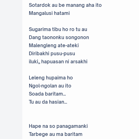
Sotardok au be manang aha ito
Mangalusi hatami
Sugarima tibu ho ro tu au
Dang taononku songonon
Malengleng ate-ateki
Diribakhi pusu-pusu
iluki,, hapuasan ni arsakhi
Leleng hupaima ho
Ngol-ngolan au ito
Soada baritam...
Tu au da hasian...
Hape na so panagamanki
Tarbege au ma baritam