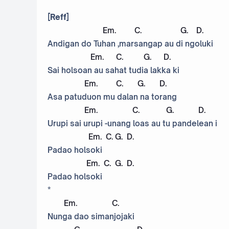
[Reff]
Em
.
C
.
G
.
D
.
Andigan do Tuhan ,marsangap au di ngoluki
Em
.
C
.
G
.
D
.
Sai holsoan au sahat tudia lakka ki
Em
.
C
.
G
.
D
.
Asa patuduon mu dalan na torang
Em
.
C
.
G
.
D
.
Urupi sai urupi -unang loas au tu pandelean i
Em
.
C
.
G
.
D
.
Padao holsoki
Em
.
C
.
G
.
D
.
Padao holsoki
*
Em
.
C
.
Nunga dao simanjojaki