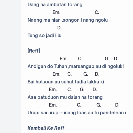
Dang ha ambatan torang
Em
.
C
.
Naeng ma nian ,songon i nang ngolu
D
.
Tung so jadi lilu
[Reff]
Em
.
C
.
G
.
D
.
Andigan do Tuhan ,marsangap au di ngoluki
Em
.
C
.
G
.
D
.
Sai holsoan au sahat tudia lakka ki
Em
.
C
.
G
.
D
.
Asa patuduon mu dalan na torang
Em
.
C
.
G
.
D
.
Urupi sai urupi -unang loas au tu pandelean i
Kembali Ke Reff