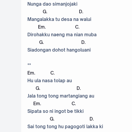
Nunga dao simanjojaki
G
.
D
.
Mangalakka tu desa na walui
Em
.
C
.
Dirohakku naeng ma nian muba
G
.
D
.
Siadongan dohot hangoluani
**
Em
.
C
.
Hu ula nasa tolap au
G
.
D
.
Jala tong tong martangiang au
Em
.
C
.
Sipata so ni ingot be tikki
G
.
D
.
Sai tong tong hu pagogoti lakka ki