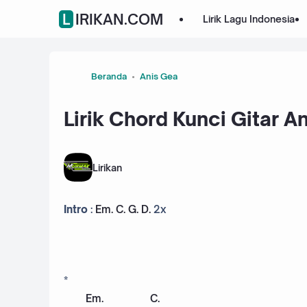
LIRIKAN.COM
Lirik Lagu Indonesia
Beranda
Anis Gea
Lirik Chord Kunci Gitar A
Lirikan
Intro
:
Em
.
C
.
G
.
D
.
2x
*
Em
.
C
.