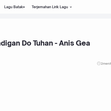
Lagu Batak
Terjemahan Lirik Lagu
ndigan Do Tuhan - Anis Gea
2
meni