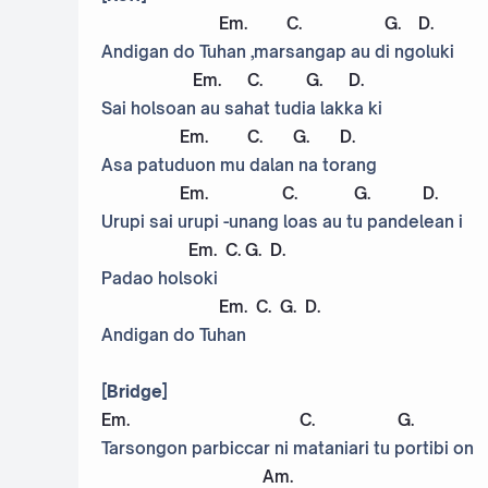
Em
.
C
.
G
.
D
.
Andigan do Tuhan ,marsangap au di ngoluki
Em
.
C
.
G
.
D
.
Sai holsoan au sahat tudia lakka ki
Em
.
C
.
G
.
D
.
Asa patuduon mu dalan na torang
Em
.
C
.
G
.
D
.
Urupi sai urupi -unang loas au tu pandelean i
Em
.
C
.
G
.
D
.
Padao holsoki
Em
.
C
.
G
.
D
.
Andigan do Tuhan
[Bridge]
Em
.
C
.
G
.
Tarsongon parbiccar ni mataniari tu portibi on
Am
.