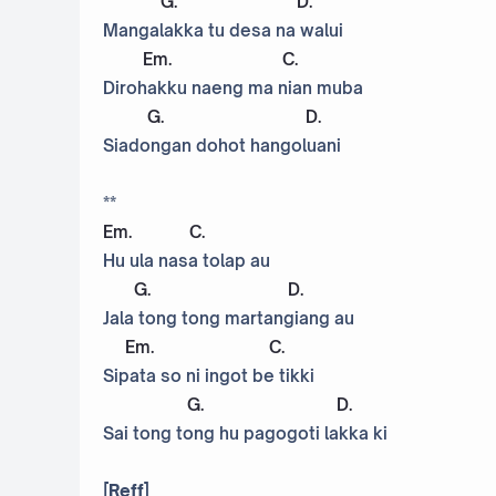
G
.
D
.
Mangalakka tu desa na walui
Em
.
C
.
Dirohakku naeng ma nian muba
G
.
D
.
Siadongan dohot hangoluani
**
Em
.
C
.
Hu ula nasa tolap au
G
.
D
.
Jala tong tong martangiang au
Em
.
C
.
Sipata so ni ingot be tikki
G
.
D
.
Sai tong tong hu pagogoti lakka ki
[Reff]