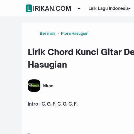
LIRIKAN.COM
Lirik Lagu Indonesia
Beranda
Flora Hasugian
Lirik Chord Kunci Gitar D
Hasugian
Lirikan
Intro
:
C
.
G
.
F
.
C
.
G
.
C
.
F
.