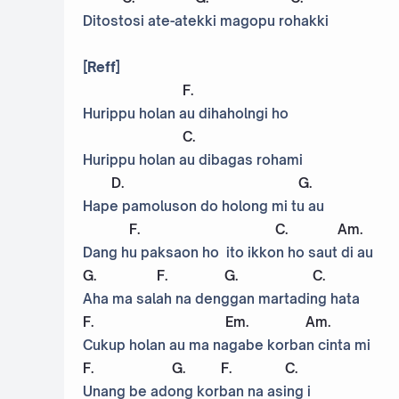
Ditostosi ate-atekki magopu rohakki
[Reff]
F
.
Hurippu holan au dihaholngi ho
C
.
Hurippu holan au dibagas rohami
D
.
G
.
Hape pamoluson do holong mi tu au
F
.
C
.
Am
.
Dang hu paksaon ho ito ikkon ho saut di au
G
.
F
.
G
.
C
.
Aha ma salah na denggan martading hata
F
.
Em
.
Am
.
Cukup holan au ma nagabe korban cinta mi
F
.
G
.
F
.
C
.
Unang be adong korban na asing i