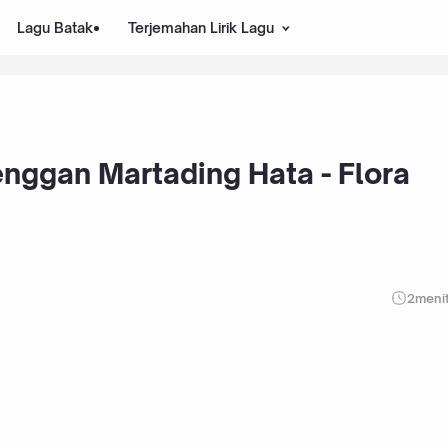
Lagu Batak
Terjemahan Lirik Lagu
enggan Martading Hata - Flora
2
meni