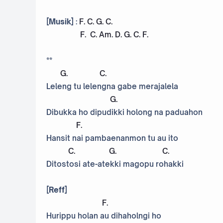
[Musik]
:
F
.
C
.
G
.
C
.
F
.
C
.
Am
.
D
.
G
.
C
.
F
.
**
G
.
C
.
Leleng tu lelengna gabe merajalela
G
.
Dibukka ho dipudikki holong na paduahon
F
.
Hansit nai pambaenanmon tu au ito
C
.
G
.
C
.
Ditostosi ate-atekki magopu rohakki
[Reff]
F
.
Hurippu holan au dihaholngi ho