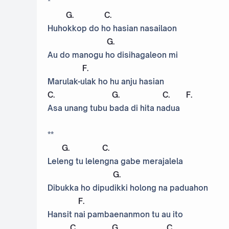
*
G
.
C
.
Huhokkop do ho hasian nasailaon
G
.
Au do manogu ho disihagaleon mi
F
.
Marulak-ulak ho hu anju hasian
C
.
G
.
C
.
F
.
Asa unang tubu bada di hita nadua
**
G
.
C
.
Leleng tu lelengna gabe merajalela
G
.
Dibukka ho dipudikki holong na paduahon
F
.
Hansit nai pambaenanmon tu au ito
C
.
G
.
C
.