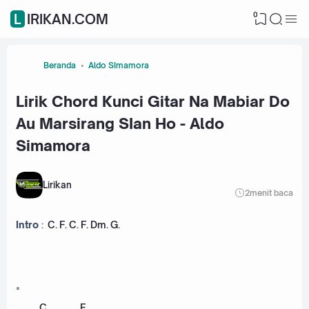
0
LIRIKAN.COM
Beranda
Aldo SImamora
Lirik Chord Kunci Gitar Na Mabiar Do
Au Marsirang SIan Ho - Aldo
Simamora
Lirikan
2
menit baca
Intro
:
C
.
F
.
C
.
F
.
Dm
.
G
.
*
C
.
F
.