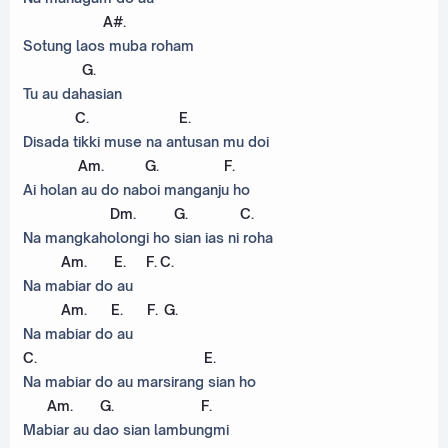
A#
.
Sotung laos muba roham
G
.
Tu au dahasian
C
.
E
.
Disada tikki muse na antusan mu doi
Am
.
G
.
F
.
Ai holan au do naboi manganju ho
Dm
.
G
.
C
.
Na mangkaholongi ho sian ias ni roha
Am
.
E
.
F
.
C
.
Na mabiar do au
Am
.
E
.
F
.
G
.
Na mabiar do au
C
.
E
.
Na mabiar do au marsirang sian ho
Am
.
G
.
F
.
Mabiar au dao sian lambungmi