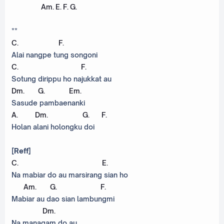
Am
.
E
.
F
.
G
.
**
C
.
F
.
Alai nangpe tung songoni
C
.
F
.
Sotung dirippu ho najukkat au
Dm
.
G
.
Em
.
Sasude pambaenanki
A
.
Dm
.
G
.
F
.
Holan alani holongku doi
[Reff]
C
.
E
.
Na mabiar do au marsirang sian ho
Am
.
G
.
F
.
Mabiar au dao sian lambungmi
Dm
.
Na managam do au