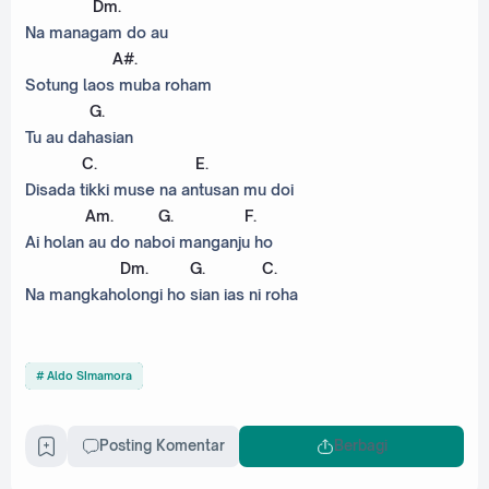
Dm
.
Na managam do au
A#
.
Sotung laos muba roham
G
.
Tu au dahasian
C
.
E
.
Disada tikki muse na antusan mu doi
Am
.
G
.
F
.
Ai holan au do naboi manganju ho
Dm
.
G
.
C
.
Na mangkaholongi ho sian ias ni roha
Aldo SImamora
Posting Komentar
Berbagi