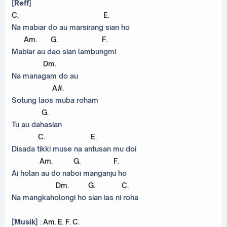
[Reff]
C
.
E
.
Na mabiar do au marsirang sian ho
Am
.
G
.
F
.
Mabiar au dao sian lambungmi
Dm
.
Na managam do au
A#
.
Sotung laos muba roham
G
.
Tu au dahasian
C
.
E
.
Disada tikki muse na antusan mu doi
Am
.
G
.
F
.
Ai holan au do naboi manganju ho
Dm
.
G
.
C
.
Na mangkaholongi ho sian ias ni roha
[Musik]
:
Am
.
E
.
F
.
C
.