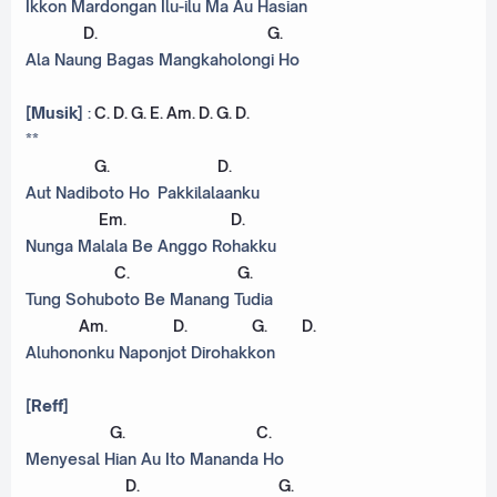
Ikkon Mardongan Ilu-ilu Ma Au Hasian
D
.
G
.
Ala Naung Bagas Mangkaholongi Ho
[Musik]
:
C
.
D
.
G
.
E
.
Am
.
D
.
G
.
D
.
**
G
.
D
.
Aut Nadiboto Ho Pakkilalaanku
Em
.
D
.
Nunga Malala Be Anggo Rohakku
C
.
G
.
Tung Sohuboto Be Manang Tudia
Am
.
D
.
G
.
D
.
Aluhononku Naponjot Dirohakkon
[Reff]
G
.
C
.
Menyesal Hian Au Ito Mananda Ho
D
.
G
.