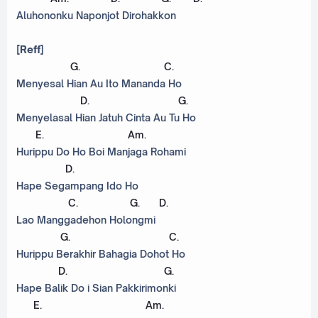
Aluhononku Naponjot Dirohakkon
[Reff]
G
.
C
.
Menyesal Hian Au Ito Mananda Ho
D
.
G
.
Menyelasal Hian Jatuh Cinta Au Tu Ho
E
.
Am
.
Hurippu Do Ho Boi Manjaga Rohami
D
.
Hape Segampang Ido Ho
C
.
G
.
D
.
Lao Manggadehon Holongmi
G
.
C
.
Hurippu Berakhir Bahagia Dohot Ho
D
.
G
.
Hape Balik Do i Sian Pakkirimonki
E
.
Am
.