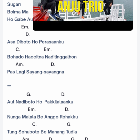
Sugari
Boima Ma
Ho Gabe Au
Em
.
D
.
Asa Diboto Ho Perasaanku
C
.
Em
.
Bohado Haccitna Naditinggalhon
Am
.
D
.
Pas Lagi Sayang-sayangna
**
G
.
D
.
Aut Nadiboto Ho Pakkilalaanku
Em
.
D
.
Nunga Malala Be Anggo Rohakku
C
.
G
.
Tung Sohuboto Be Manang Tudia
Am
.
D
.
G
.
D
.