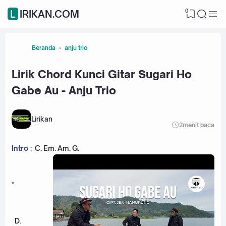
0
LIRIKAN.COM
Beranda
anju trio
Lirik Chord Kunci Gitar Sugari Ho
Gabe Au - Anju Trio
Lirikan
2
menit baca
Intro
:
C
.
Em
.
Am
.
G
.
*
D
.