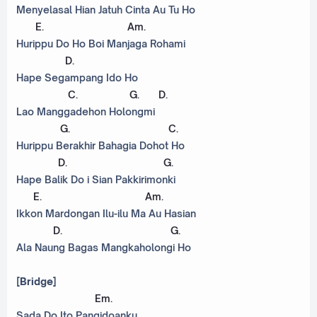
Menyelasal Hian Jatuh Cinta Au Tu Ho
E
.
Am
.
Hurippu Do Ho Boi Manjaga Rohami
D
.
Hape Segampang Ido Ho
C
.
G
.
D
.
Lao Manggadehon Holongmi
G
.
C
.
Hurippu Berakhir Bahagia Dohot Ho
D
.
G
.
Hape Balik Do i Sian Pakkirimonki
E
.
Am
.
Ikkon Mardongan Ilu-ilu Ma Au Hasian
D
.
G
.
Ala Naung Bagas Mangkaholongi Ho
[Bridge]
Em
.
Sada Do Ito Pangidoanku