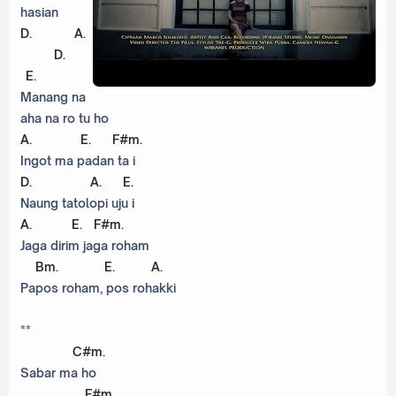
hasian
D
.
A
.
D
.
E
.
Manang na
aha na ro tu ho
A
.
E
.
F#m
.
Ingot ma padan ta i
D
.
A
.
E
.
Naung tatolopi uju i
A
.
E
.
F#m
.
Jaga dirim jaga roham
Bm
.
E
.
A
.
Papos roham, pos rohakki
**
C#m
.
Sabar ma ho
F#m
.