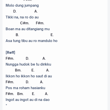
Molo dung jumpang
D
.
A
.
Tikki na, na ro do au
C#m
.
F#m
.
Boan ma au ditangiang mu
B
.
E
.
Asa tung tibu au ro mandulo ho
[Reff]
F#m
.
D
.
A
.
Nungga hudok be tu dirikku
Bm
.
E
.
A
.
Ikkon ho ikkon ho saut di au
F#m
.
D
.
A
.
Pos ma roham hasianku
F#m
.
Bm
.
E
.
A
.
Ingot au ingot au di na dao
*