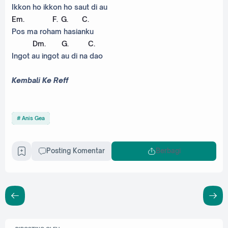
Ikkon ho ikkon ho saut di au
Em
.
F
.
G
.
C
.
Pos ma roham hasianku
Dm
.
G
.
C
.
Ingot au ingot au di na dao
Kembali Ke Reff
Anis Gea
Posting Komentar
Berbagi