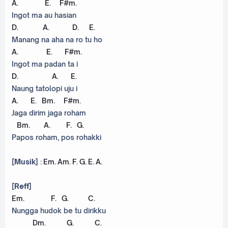
A
.
E
.
F#m
.
Ingot ma au hasian
D
.
A
.
D
.
E
.
Manang na aha na ro tu ho
A
.
E
.
F#m
.
Ingot ma padan ta i
D
.
A
.
E
.
Naung tatolopi uju i
A
.
E
.
Bm
.
F#m
.
Jaga dirim jaga roham
Bm
.
A
.
F
.
G
.
Papos roham, pos rohakki
[Musik]
:
Em
.
Am
.
F
.
G
.
E
.
A
.
[Reff]
Em
.
F
.
G
.
C
.
Nungga hudok be tu dirikku
Dm
.
G
.
C
.