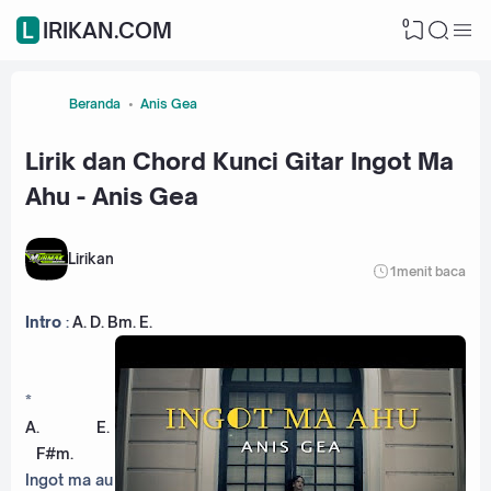
0
LIRIKAN.COM
Beranda
Anis Gea
Lirik dan Chord Kunci Gitar Ingot Ma
Ahu - Anis Gea
Lirikan
1
menit baca
Intro
:
A
.
D
.
Bm
.
E
.
*
A
.
E
.
F#m
.
Ingot ma au