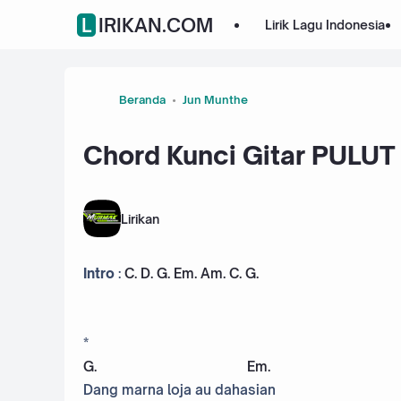
LIRIKAN.COM
Lirik Lagu Indonesia
Beranda
Jun Munthe
Chord Kunci Gitar PULUT
Lirikan
Intro
:
C
.
D
.
G
.
Em
.
Am
.
C
.
G
.
*
G
.
Em
.
Dang marna loja au dahasian