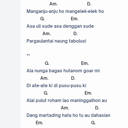
Am
.
D
.
Manganju-anju ho mangelek-elek ho
G
.
Em
.
Asa uli sude asa denggan sude
Am
.
D
.
Pargaulantai naung tabolusi
**
G
.
Em
.
Ala nunga bagas hutanom goar mi
Am
.
D
.
Di ate-ate ki di pusu-pusu ki
G
.
Em
.
Alai pulut roham lao maninggalhon au
Am
.
D
.
Dang martading hata ho tu au dahasian
Em
.
G
.