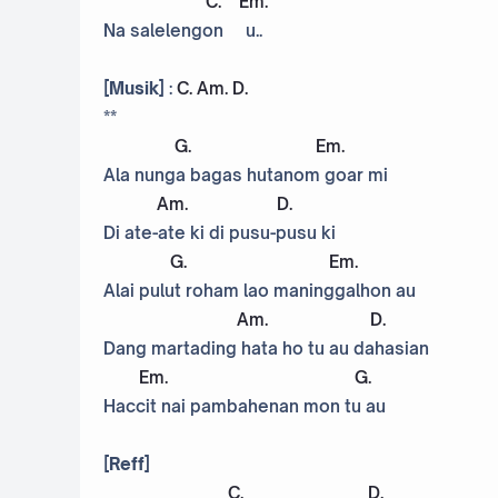
C
.
Em
.
Na salelengon u..
[Musik]
:
C
.
Am
.
D
.
**
G
.
Em
.
Ala nunga bagas hutanom goar mi
Am
.
D
.
Di ate-ate ki di pusu-pusu ki
G
.
Em
.
Alai pulut roham lao maninggalhon au
Am
.
D
.
Dang martading hata ho tu au dahasian
Em
.
G
.
Haccit nai pambahenan mon tu au
[Reff]
C
.
D
.