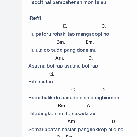
Haccit nai pambahenan mon tu au
[Reff]
C
.
D
.
Hu patoru rohaki lao mangadopi ho
Bm
.
Em
.
Hu ula do sude pangidoan mu
Am
.
D
.
Asalma boi rap asalma boi rap
G
.
Hita nadua
C
.
D
.
Hape balik do sasude sian panghirimon
Bm
.
A
.
Ditadingkon ho ito sasada au
Am
.
D
.
Somarlapatan hasian panghokkop hi diho