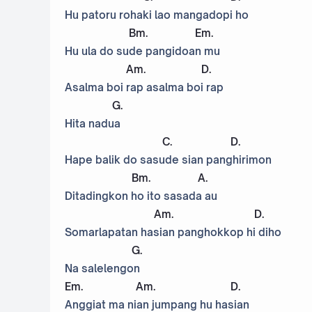
Hu patoru rohaki lao mangadopi ho
Bm
.
Em
.
Hu ula do sude pangidoan mu
Am
.
D
.
Asalma boi rap asalma boi rap
G
.
Hita nadua
C
.
D
.
Hape balik do sasude sian panghirimon
Bm
.
A
.
Ditadingkon ho ito sasada au
Am
.
D
.
Somarlapatan hasian panghokkop hi diho
G
.
Na salelengon
Em
.
Am
.
D
.
Anggiat ma nian jumpang hu hasian