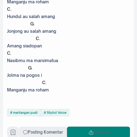
Manganju ma roham
C
.
Hundul au salah amang
G
.
Jonjong au salah amang
C
.
Amang siadopan
C
.
Nasibmu ma marsimatua
G
.
Jolma na pogos i
C
.
Manganju ma roham
martangan pudi
Stylist Voice
Posting Komentar
Berbagi