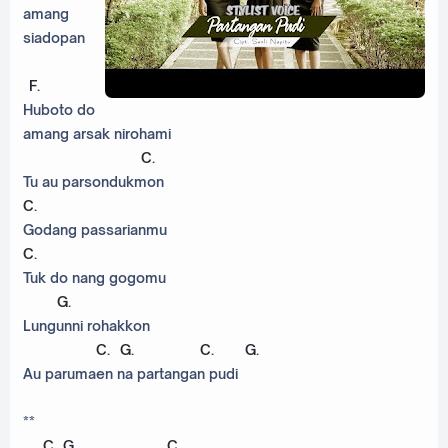
amang
siadopan
F
.
Huboto do
amang arsak nirohami
C
.
Tu au parsondukmon
C
.
Godang passarianmu
C
.
Tuk do nang gogomu
G
.
Lungunni rohakkon
C
.
G
.
C
.
G
.
Au parumaen na partangan pudi
**
C
.
G
.
C
.