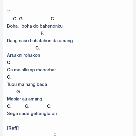
**
C
.
G
.
C
.
Boha.. boha do bahenonku
F
.
Dang naso huhatahon da amang
C
.
Arsakni rohakon
C
.
On ma sikkap mabarbar
C
.
Tubu ma nang bada
G
.
Mabiar au amang
C
.
G
.
C
.
Sega sude gellengta on
[Reff]
F
.