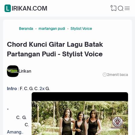
0
LIRIKAN.COM
Beranda
martangan pudi
Stylist Voice
Chord Kunci Gitar Lagu Batak
Partangan Pudi - Stylist Voice
Lirikan
2
menit baca
Intro
:
F
.
C
.
G
.
C
.
2x
G
.
*
C
.
G
.
C
.
Amang..