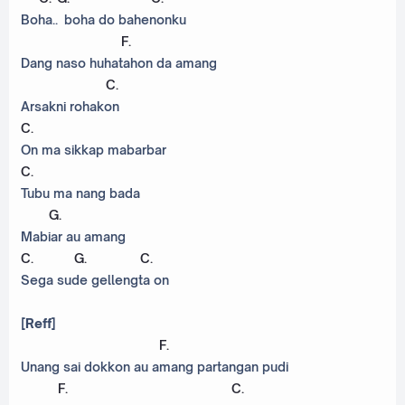
Boha.. boha do bahenonku
F
.
Dang naso huhatahon da amang
C
.
Arsakni rohakon
C
.
On ma sikkap mabarbar
C
.
Tubu ma nang bada
G
.
Mabiar au amang
C
.
G
.
C
.
Sega sude gellengta on
[Reff]
F
.
Unang sai dokkon au amang partangan pudi
F
.
C
.