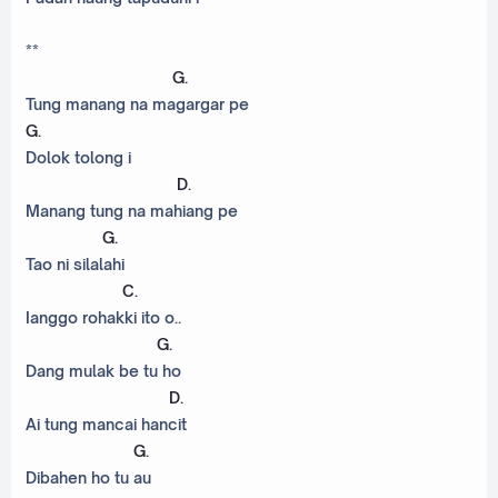
**
G
.
Tung manang na magargar pe
G
.
Dolok tolong i
D
.
Manang tung na mahiang pe
G
.
Tao ni silalahi
C
.
Ianggo rohakki ito o..
G
.
Dang mulak be tu ho
D
.
Ai tung mancai hancit
G
.
Dibahen ho tu au