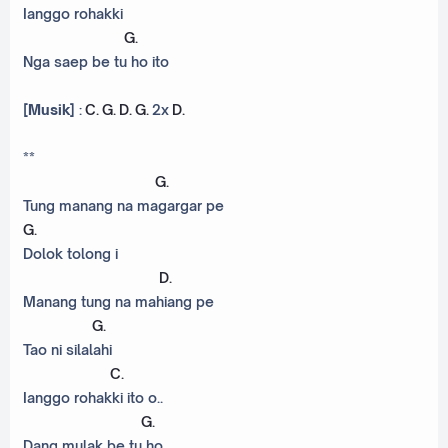
Ianggo rohakki
G
.
Nga saep be tu ho ito
[Musik]
:
C
.
G
.
D
.
G
.
2x
D
.
**
G
.
Tung manang na magargar pe
G
.
Dolok tolong i
D
.
Manang tung na mahiang pe
G
.
Tao ni silalahi
C
.
Ianggo rohakki ito o..
G
.
Dang mulak be tu ho