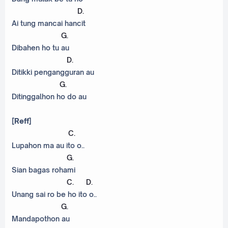
D
.
Ai tung mancai hancit
G
.
Dibahen ho tu au
D
.
Ditikki pengangguran au
G
.
Ditinggalhon ho do au
[Reff]
C
.
Lupahon ma au ito o..
G
.
Sian bagas rohami
C
.
D
.
Unang sai ro be ho ito o..
G
.
Mandapothon au