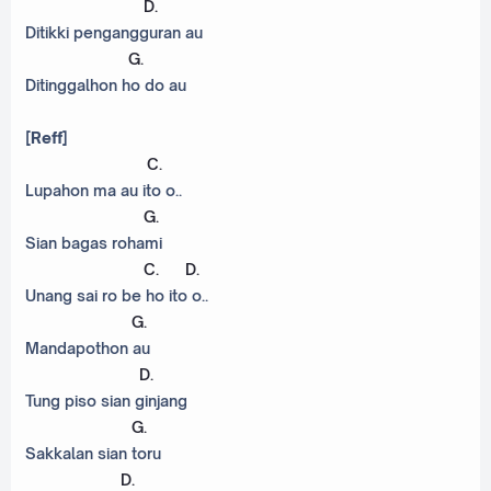
D
.
Ditikki pengangguran au
G
.
Ditinggalhon ho do au
[Reff]
C
.
Lupahon ma au ito o..
G
.
Sian bagas rohami
C
.
D
.
Unang sai ro be ho ito o..
G
.
Mandapothon au
D
.
Tung piso sian ginjang
G
.
Sakkalan sian toru
D
.