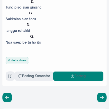
D
.
Tung piso sian ginjang
G
.
Sakkalan sian toru
D
.
Ianggo rohakki
G
.
Nga saep be tu ho ito
trio lamtama
Posting Komentar
Berbagi