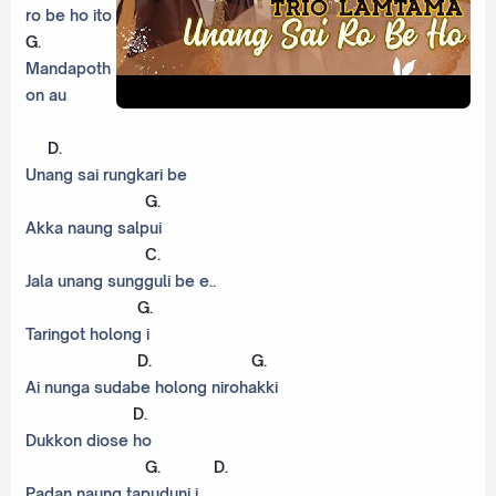
ro be ho ito
G
.
Mandapoth
on au
D
.
Unang sai rungkari be
G
.
Akka naung salpui
C
.
Jala unang sungguli be e..
G
.
Taringot holong i
D
.
G
.
Ai nunga sudabe holong nirohakki
D
.
Dukkon diose ho
G
.
D
.
Padan naung tapuduni i