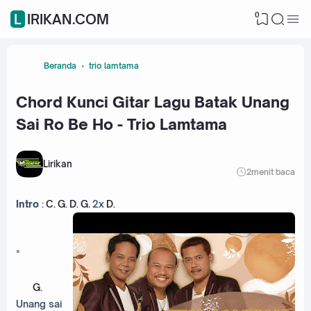
0
LIRIKAN.COM
Beranda
trio lamtama
Chord Kunci Gitar Lagu Batak Unang
Sai Ro Be Ho - Trio Lamtama
Lirikan
2
menit baca
Intro
:
C
.
G
.
D
.
G
.
2x
D
.
*
G
.
Unang sai