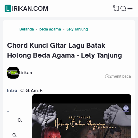
0
LIRIKAN.COM
Beranda
beda agama
Lely Tanjung
Chord Kunci Gitar Lagu Batak
Holong Beda Agama - Lely Tanjung
Lirikan
2
menit baca
Intro
:
C
.
G
.
Am
.
F
.
*
C
.
G
.