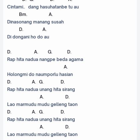
Cintami.. dang hasuhatanbe tu au
Bm
.
A
.
Dinasonang manang susah
D
.
A
.
Di dongani ho do au
D
.
A
.
G
.
D
.
Rap hita nadua nangpe beda agama
A
.
Holongmi do naumporlu hasian
D
.
A
.
G
.
D
.
Rap hita nadua unang hita sirang
A
.
D
.
Lao marmudu mudu gelleng taon
D
.
A
.
G
.
D
.
Rap hita nadua unang hita sirang
A
.
D
.
Lao marmudu mudu gelleng taon