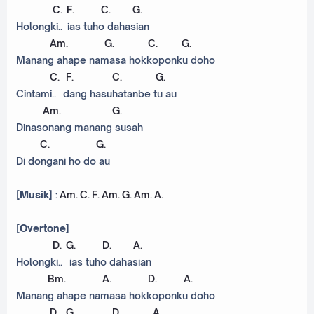
C
.
F
.
C
.
G
.
Holongki.. ias tuho dahasian
Am
.
G
.
C
.
G
.
Manang ahape namasa hokkoponku doho
C
.
F
.
C
.
G
.
Cintami.. dang hasuhatanbe tu au
Am
.
G
.
Dinasonang manang susah
C
.
G
.
Di dongani ho do au
[Musik]
:
Am
.
C
.
F
.
Am
.
G
.
Am
.
A
.
[Overtone]
D
.
G
.
D
.
A
.
Holongki.. ias tuho dahasian
Bm
.
A
.
D
.
A
.
Manang ahape namasa hokkoponku doho
D
.
G
.
D
.
A
.