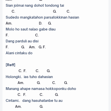
Sian jolmai nang dohot tondong tai
C
.
G
.
C
.
Sudedo mangkatahon parsatokkinan hasian
Am
.
D
.
G
.
Molo ho saut nalao gabe diau
F
.
C
.
Dang parduli au disi
F
.
G
.
Am
.
G
.
F
.
Alani cintaku do
[Reff]
C
.
F
.
C
.
G
.
Holongki.. ias tuho dahasian
Am
.
G
.
C
.
G
.
Manang ahape namasa hokkoponku doho
C
.
F
.
C
.
G
.
Cintami.. dang hasuhatanbe tu au
Am
.
G
.