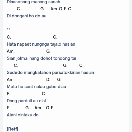
Dinasonang manang susah
C
.
G
.
Am
.
G
.
F
.
C
.
Di dongani ho do au
**
C
.
G
.
Hata napaet nungnga tajalo hasian
Am
.
G
.
Sian jolmai nang dohot tondong tai
C
.
G
.
C
.
Sudedo mangkatahon parsatokkinan hasian
Am
.
D
.
G
.
Molo ho saut nalao gabe diau
F
.
C
.
Dang parduli au disi
F
.
G
.
Am
.
G
.
F
.
Alani cintaku do
[Reff]