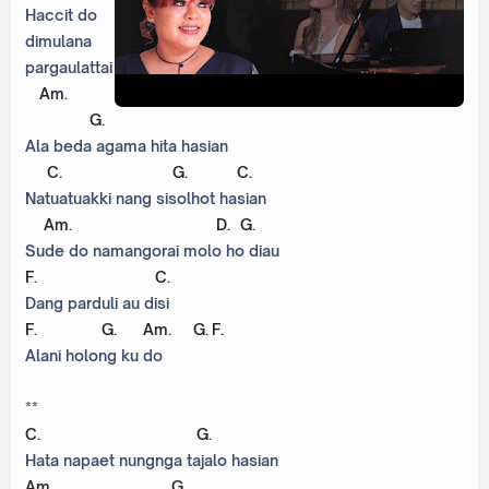
Haccit do
dimulana
pargaulattai
Am
.
G
.
Ala beda agama hita hasian
C
.
G
.
C
.
Natuatuakki nang sisolhot hasian
Am
.
D
.
G
.
Sude do namangorai molo ho diau
F
.
C
.
Dang parduli au disi
F
.
G
.
Am
.
G
.
F
.
Alani holong ku do
**
C
.
G
.
Hata napaet nungnga tajalo hasian
Am
.
G
.